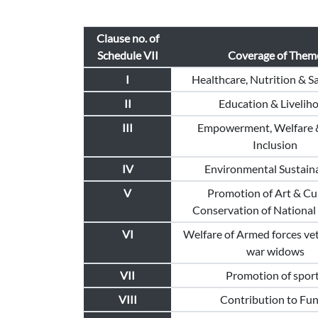
Clause no. of
Schedule VII
Coverage of Them
I
Healthcare, Nutrition & S
II
Education & Livelih
III
Empowerment, Welfare &
Inclusion
IV
Environmental Sustaina
V
Promotion of Art & Cul
Conservation of National 
VI
Welfare of Armed forces ve
war widows
VII
Promotion of spor
VIII
Contribution to Fu