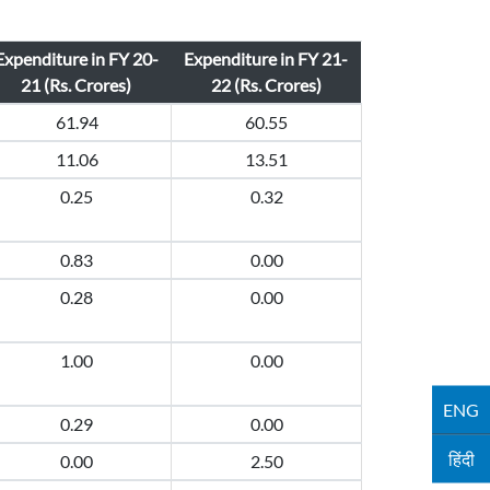
Expenditure in FY 20-
Expenditure in FY 21-
21 (Rs. Crores)
22 (Rs. Crores)
61.94
60.55
11.06
13.51
0.25
0.32
0.83
0.00
0.28
0.00
1.00
0.00
ENG
0.29
0.00
हिंदी
0.00
2.50