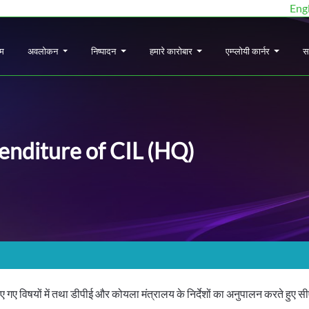
Eng
ोम
अवलोकन
निष्पादन
हमारे कारोबार
एम्प्लोयी कार्नर
स
nditure of CIL (HQ)
ए गए विषयों में तथा डीपीई और कोयला मंत्रालय के निर्देशों का अनुपालन करते हुए