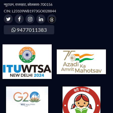
न्यूटाउन, राजरहाट, कोलकाता-700156
CIN: L23109WB1973GOI028844
9477011383