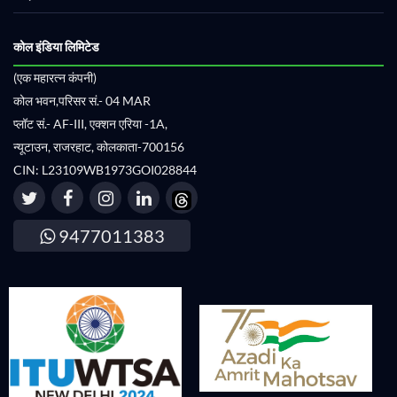
कोल इंडिया लिमिटेड
(एक महारत्न कंपनी)
कोल भवन,परिसर सं.- 04 MAR
प्लॉट सं.- AF-III, एक्शन एरिया -1A,
न्यूटाउन, राजरहाट, कोलकाता-700156
CIN: L23109WB1973GOI028844
9477011383